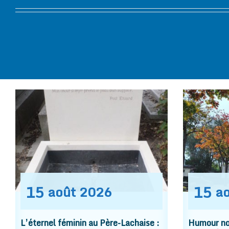
15
15
août
2026
a
L’éternel féminin au Père-Lachaise :
Humour noi