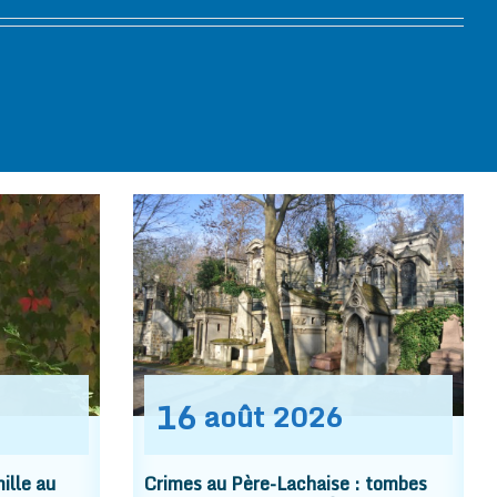
16
août
2026
ille au
Crimes au Père-Lachaise : tombes