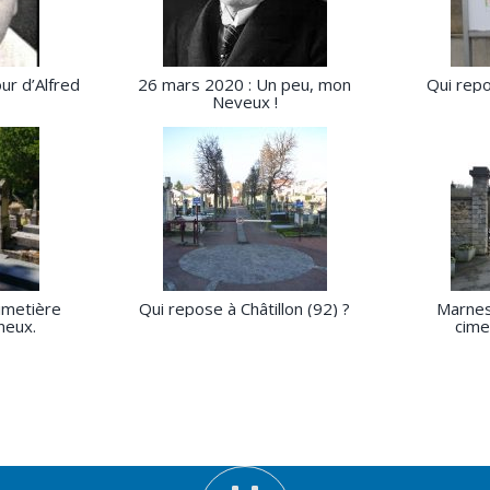
our d’Alfred
26 mars 2020 : Un peu, mon
Qui repo
Neveux !
imetière
Qui repose à Châtillon (92) ?
Marnes
neux.
cime