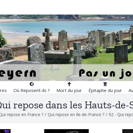
res
Où Reposent-ils ?
Mort du jour
Épitaphe du jour
Av
ui repose dans les Hauts-de-
Qui repose en France ?
/
Qui repose en Ile-de-France ?
/
92 - Qui rep