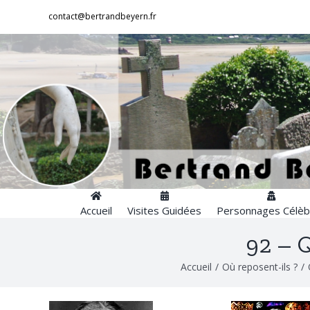
Passer
contact@bertrandbeyern.fr
au
contenu
Accueil
Visites Guidées
Personnages Célèb
92 – Q
Accueil
/
Où reposent-ils ?
/