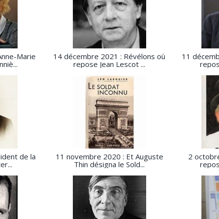
Anne-Marie
14 décembre 2021 : Révélons où
11 décemb
niè...
repose Jean Lescot ...
repos
ident de la
11 novembre 2020 : Et Auguste
2 octobr
r...
Thin désigna le Sold...
repos