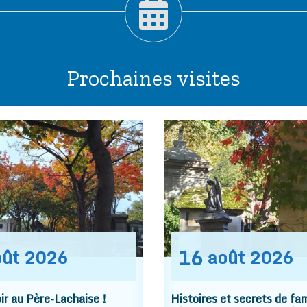
Prochaines visites
16
oût
2026
août
2026
r au Père-Lachaise !
Histoires et secrets de fam