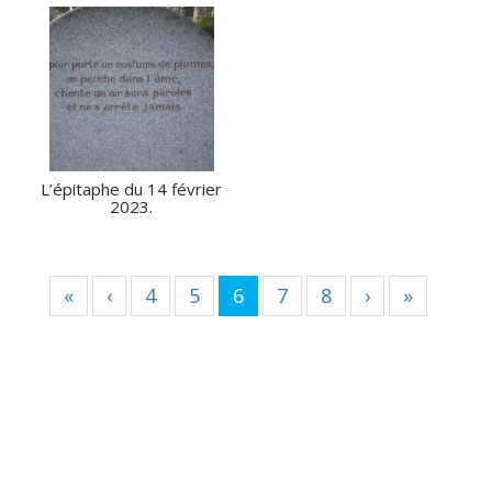
L’épitaphe du 14 février
2023.
«
‹
4
5
6
7
8
›
»