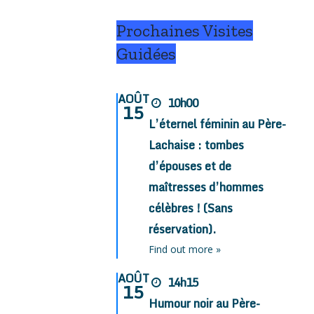
Prochaines Visites
Guidées
AOÛT
10h00
15
L’éternel féminin au Père-
Lachaise : tombes
d’épouses et de
maîtresses d’hommes
célèbres ! (Sans
réservation).
Find out more »
AOÛT
14h15
15
Humour noir au Père-