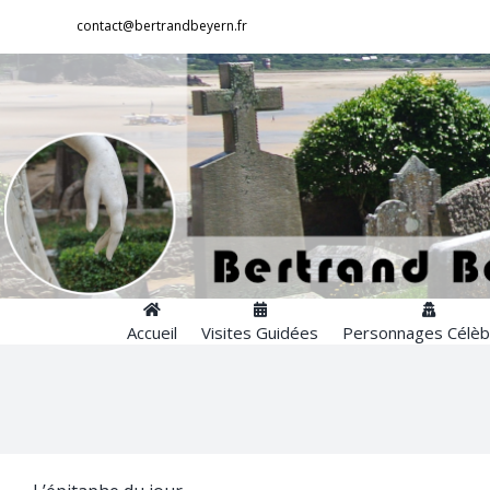
Passer
contact@bertrandbeyern.fr
au
contenu
Accueil
Visites Guidées
Personnages Célèb