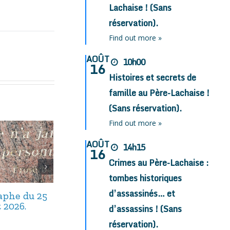
Lachaise ! (Sans
réservation).
Find out more »
AOÛT
10h00
16
Histoires et secrets de
famille au Père-Lachaise !
(Sans réservation).
Find out more »
AOÛT
14h15
16
Crimes au Père-Lachaise :
tombes historiques
d’assassinés… et
taphe du 25
Avis de décès,
Avis de décès,
t 2026.
septembre 2025.
août 2025.
d’assassins ! (Sans
réservation).