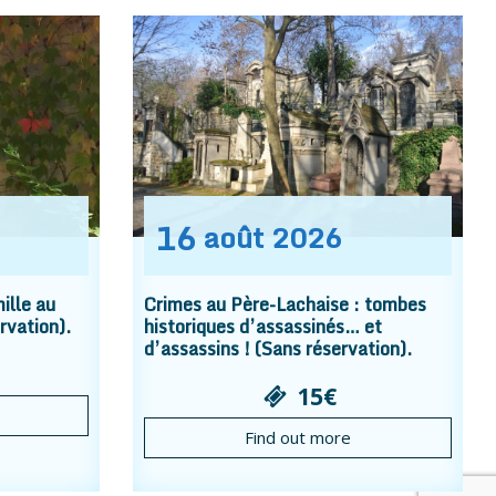
16
août
2026
ille au
Crimes au Père-Lachaise : tombes
rvation).
historiques d’assassinés… et
d’assassins ! (Sans réservation).
15€
Find out more