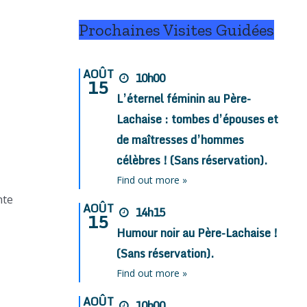
Prochaines Visites Guidées
AOÛT
10h00
15
L’éternel féminin au Père-
Lachaise : tombes d’épouses et
de maîtresses d’hommes
célèbres ! (Sans réservation).
Find out more »
nte
AOÛT
14h15
15
Humour noir au Père-Lachaise !
(Sans réservation).
Find out more »
AOÛT
10h00