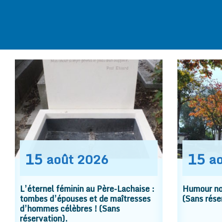
15
15
août
2026
a
L’éternel féminin au Père-Lachaise :
Humour noi
tombes d’épouses et de maîtresses
(Sans rése
d’hommes célèbres ! (Sans
réservation).