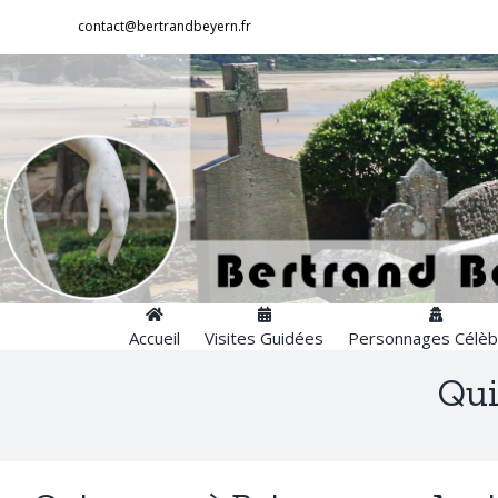
Passer
contact@bertrandbeyern.fr
au
contenu
Accueil
Visites Guidées
Personnages Célèb
Qui