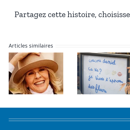
Partagez cette histoire, choisiss
Articles similaires
L’épitaphe
L’épitap
du 28 juillet
du 27 juil
2026.
2026.