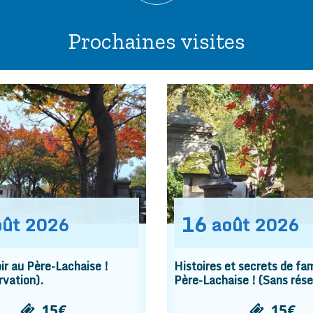
Prochaines visites
16
oût
2026
août
2026
r au Père-Lachaise !
Histoires et secrets de fam
rvation).
Père-Lachaise ! (Sans rése
15€
15€