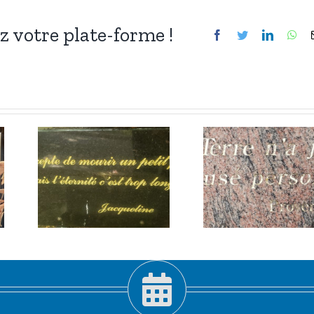
ez votre plate-forme !
Facebook
Twitter
LinkedIn
Wh
he
L’épitaphe
let
du 25 juillet
2026.