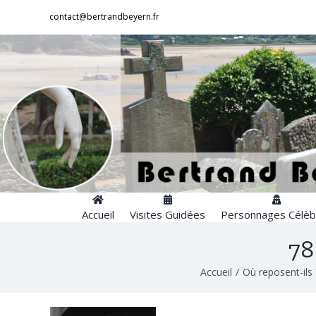
Passer
contact@bertrandbeyern.fr
au
contenu
Accueil
Visites Guidées
Personnages Célèb
78
Accueil
/
Où reposent-ils 