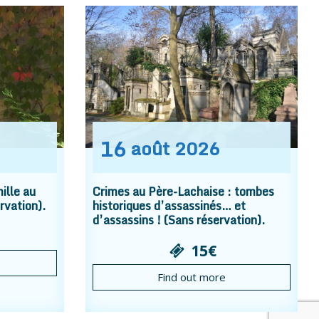
16
août
2026
ille au
Crimes au Père-Lachaise : tombes
rvation).
historiques d’assassinés… et
d’assassins ! (Sans réservation).
15€
Find out more