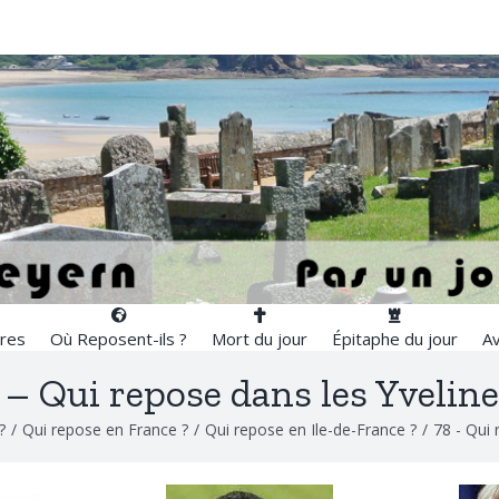
res
Où Reposent-ils ?
Mort du jour
Épitaphe du jour
Av
 – Qui repose dans les Yveline
?
/
Qui repose en France ?
/
Qui repose en Ile-de-France ?
/
78 - Qui 