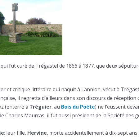
t qui fut curé de Trégastel de 1866 à 1877, que deux sépultur
r et critique littéraire qui naquit à Lannion, vécut à Trégast
çaise, il regretta d’ailleurs dans son discours de réception
az (enterré à
Tréguier
, au
Bois du Poète
) ne l’eussent deva
e Charles Maurras, il fut aussi président de la Société des 
ie
; leur fille,
Hervine
, morte accidentellement à dix-sept ans,