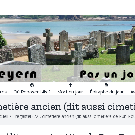
res
Où Reposent-ils ?
Mort du jour
Épitaphe du jour
Av
metière ancien (dit aussi cime
cueil
/
Trégastel (22), cimetière ancien (dit aussi cimetière de Run-Rou