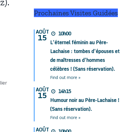
z).
Prochaines Visites Guidées
AOÛT
10h00
15
L’éternel féminin au Père-
Lachaise : tombes d’épouses et
de maîtresses d’hommes
célèbres ! (Sans réservation).
Find out more »
lier
AOÛT
14h15
15
Humour noir au Père-Lachaise !
(Sans réservation).
Find out more »
AOÛT
10h00