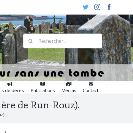
Twitter
Instagram
Faceboo
Rechercher:
is de décès
Publications
Médias
Contact
tière de Run-Rouz).
z).