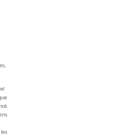
es,
el
 que
ncé.
gens
 les