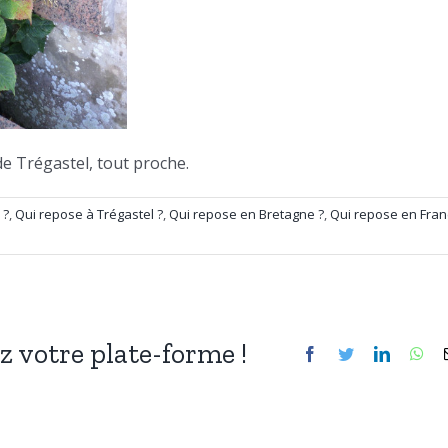
 de Trégastel, tout proche.
 ?
,
Qui repose à Trégastel ?
,
Qui repose en Bretagne ?
,
Qui repose en Fran
ez votre plate-forme !
Facebook
Twitter
LinkedIn
Wh