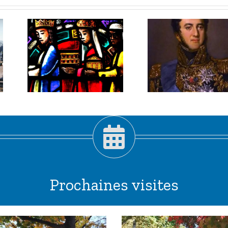
3 janvier
er
2026 :
Louis-
,
Gabriel
pis
Suchet,
!
maréchal
habile.
Prochaines visites