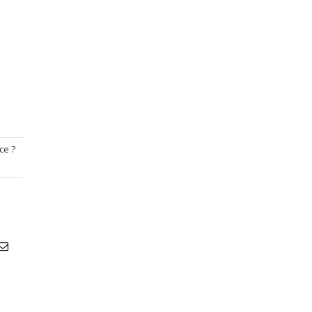
ce ?
atsApp
Email