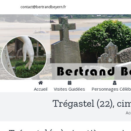
Passer
contact@bertrandbeyern.fr
au
contenu
Accueil
Visites Guidées
Personnages Célèb
Trégastel (22), ci
Ac