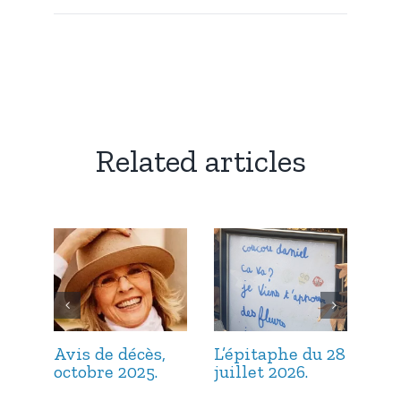
Related articles
Avis de décès,
L’épitaphe du 28
L’é
octobre 2025.
juillet 2026.
jui