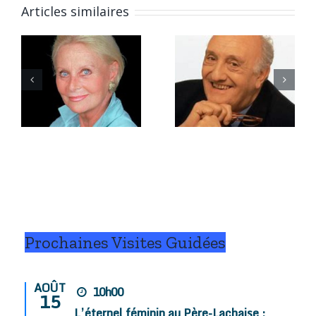
Articles similaires
e
Octobre
Septembre
2016.
2016.
Prochaines Visites Guidées
AOÛT
10h00
15
L’éternel féminin au Père-Lachaise :