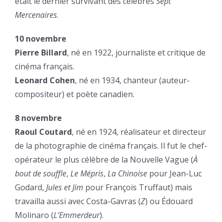
était le dernier survivant des célèbres
Sept
Mercenaires
.
10 novembre
Pierre Billard
, né en 1922, journaliste et critique de
cinéma français.
Leonard Cohen
, né en 1934, chanteur (auteur-
compositeur) et poète canadien.
8 novembre
Raoul Coutard
, né en 1924, réalisateur et directeur
de la photographie de cinéma français. Il fut le chef-
opérateur le plus célèbre de la Nouvelle Vague (
À
bout de souffle
,
Le Mépris
,
La Chinoise
pour Jean-Luc
Godard,
Jules et Jim
pour François Truffaut) mais
travailla aussi avec Costa-Gavras (
Z
) ou Édouard
Molinaro (
L’Emmerdeur
).