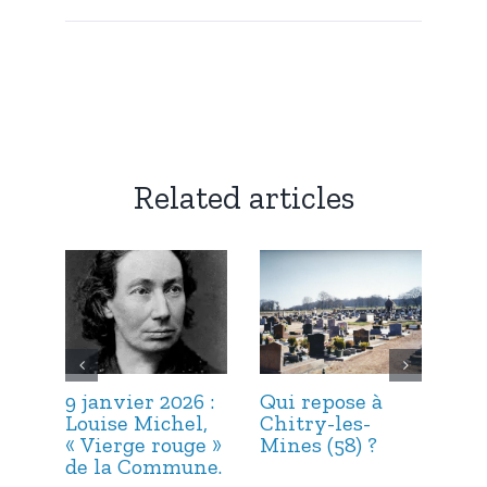
Related articles
9 janvier 2026 :
Qui repose à
6 j
Louise Michel,
Chitry-les-
Mar
« Vierge rouge »
Mines (58) ?
et 
de la Commune.