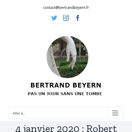
Passer
contact@bertrandbeyern.fr
au
Twitter
Instagram
Facebook
contenu
Aller à...
4 janvier 2020 : Robert