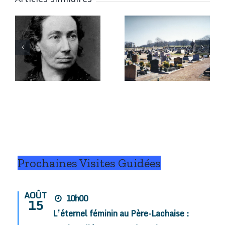
6 janvier
Qui repose
2026 :
à Chitry-
Marius,
les-Mines
César, et
e
(58) ?
pis Fanny !
.
Prochaines Visites Guidées
AOÛT
10h00
15
L’éternel féminin au Père-Lachaise :