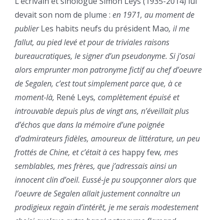
L’écrivain et sinologue Simon Leys (1935-2014) lui
devait son nom de plume :
en 1971, au moment de
publier
Les habits neufs du président Mao
, il me
fallut, au pied levé et pour de triviales raisons
bureaucratiques, le signer d’un pseudonyme. Si j’osai
alors emprunter mon patronyme fictif au chef d’oeuvre
de Segalen, c’est tout simplement parce que, à ce
moment-là,
René Leys
, complètement épuisé et
introuvable depuis plus de vingt ans, n’éveillait plus
d’échos que dans la mémoire d’une poignée
d’admirateurs fidèles, amoureux de littérature, un peu
frottés de Chine, et c’était à ces
happy few
, mes
semblables, mes frères, que j’adressais ainsi un
innocent clin d’oeil. Eussé-je pu soupçonner alors que
l’oeuvre de Segalen allait justement connaître un
prodigieux regain d’intérêt, je me serais modestement