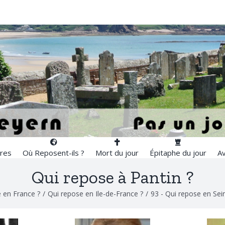
res
Où Reposent-ils ?
Mort du jour
Épitaphe du jour
Av
Qui repose à Pantin ?
 en France ?
/
Qui repose en Ile-de-France ?
/
93 - Qui repose en Sei