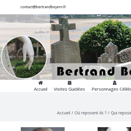
Passer
contact@bertrandbeyern.fr
au
contenu
Accueil
Visites Guidées
Personnages Célèb
Accueil
/
Où reposent-ils ?
/
Qui repose