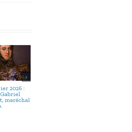
ier 2026 :
2 janvier 2026 :
22 décembre
-Gabriel
Michel Delpech,
2025 : Maître
t, maréchal
dix ans après.
Floriot, un
.
« bavard » bi
oublié.