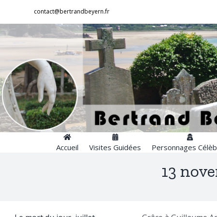
Passer
contact@bertrandbeyern.fr
au
contenu
Accueil
Visites Guidées
Personnages Célèb
13 nove