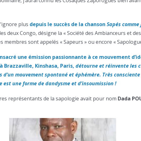
ollinaire, j’aurai connu les Cosaques Zaporogues bien avant
n’ignore plus
depuis le succès de la chanson
Sapés comme 
 des deux Congo, désigne la « Société des Ambianceurs et d
ses membres sont appelés « Sapeurs » ou encore « Sapologue
onsacré une émission passionnante à ce mouvement d’id
à Brazzaville, Kinshasa, Paris,
détourne et réinvente les c
pas d’un mouvement spontané et éphémère. Très consciente
ie est une forme de dandysme et d’insoumission !
bres représentants de la sapologie avait pour nom
Dada PO