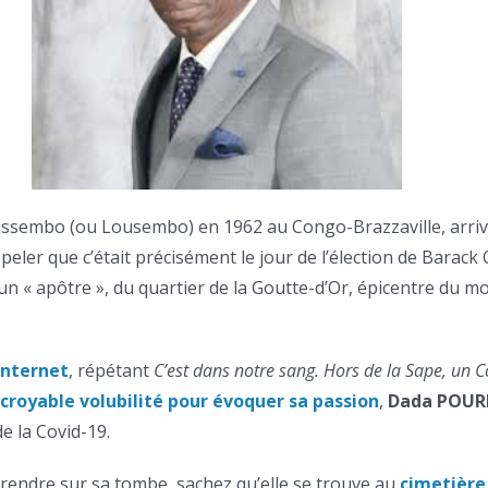
sembo (ou Lousembo) en 1962 au Congo-Brazzaville, arriv
ppeler que c’était précisément le jour de l’élection de Barack 
un « apôtre », du quartier de la Goutte-d’Or, épicentre du 
internet
, répétant
C’est dans notre sang. Hors de la Sape, un 
ncroyable volubilité pour évoquer sa passion
,
Dada POUR
de la Covid-19.
 rendre sur sa tombe, sachez qu’elle se trouve au
cimetière