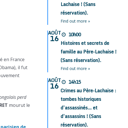
Lachaise ! (Sans
réservation).
Find out more »
AOÛT
10h00
16
Histoires et secrets de
famille au Père-Lachaise !
é en France
(Sans réservation).
Obama), il fut
Find out more »
mouvement
AOÛT
14h15
16
Crimes au Père-Lachaise :
Congolais perd
tombes historiques
RET
mourut le
d’assassinés… et
d’assassins ! (Sans
réservation).
 parisien de