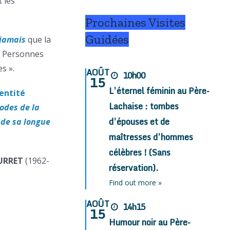
 les
Prochaines Visites
Guidées
jamais
que la
es Personnes
s ».
AOÛT
10h00
15
L’éternel féminin au Père-
entité
Lachaise : tombes
odes de la
d’épouses et de
 de sa longue
maîtresses d’hommes
célèbres ! (Sans
URRET
(1962-
réservation).
Find out more »
AOÛT
14h15
15
Humour noir au Père-