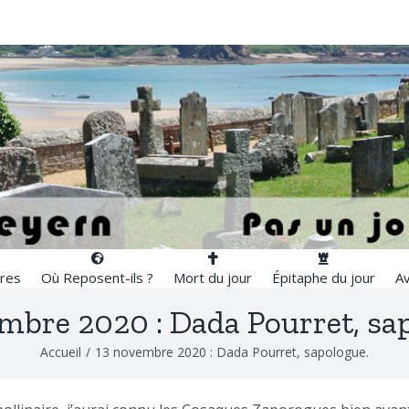
res
Où Reposent-ils ?
Mort du jour
Épitaphe du jour
Av
mbre 2020 : Dada Pourret, sa
Accueil
/
13 novembre 2020 : Dada Pourret, sapologue.