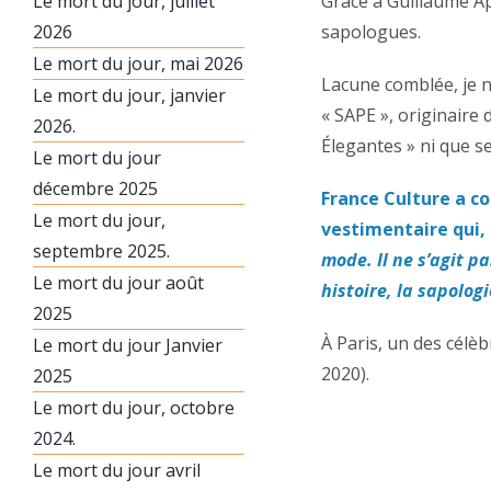
Le mort du jour, juillet
Grâce à Guillaume Ap
2026
sapologues.
Le mort du jour, mai 2026
Lacune comblée, je 
Le mort du jour, janvier
« SAPE », originaire
2026.
Élegantes » ni que 
Le mort du jour
décembre 2025
France Culture a c
Le mort du jour,
vestimentaire qui, 
septembre 2025.
mode. Il ne s’agit 
Le mort du jour août
histoire, la sapolog
2025
À Paris, un des célè
Le mort du jour Janvier
2020).
2025
Le mort du jour, octobre
2024.
Le mort du jour avril