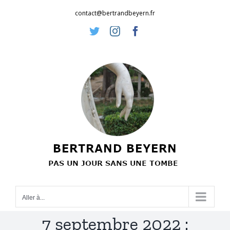
Passer
contact@bertrandbeyern.fr
au
Twitter
Instagram
Facebook
contenu
Aller à...
7 septembre 2022 :