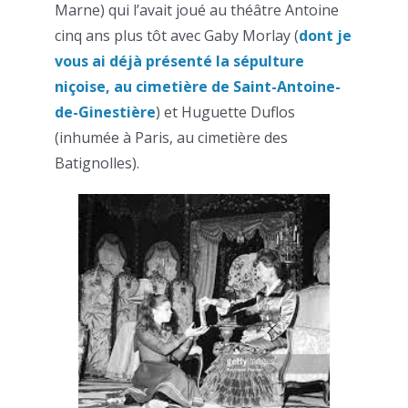
Marne) qui l’avait joué au théâtre Antoine
cinq ans plus tôt avec Gaby Morlay (
dont je
vous ai déjà présenté la sépulture
niçoise, au cimetière de Saint-Antoine-
de-Ginestière
) et Huguette Duflos
(inhumée à Paris, au cimetière des
Batignolles).