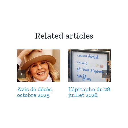
Related articles
Avis de décès,
L’épitaphe du 28
L’é
octobre 2025.
juillet 2026.
jui