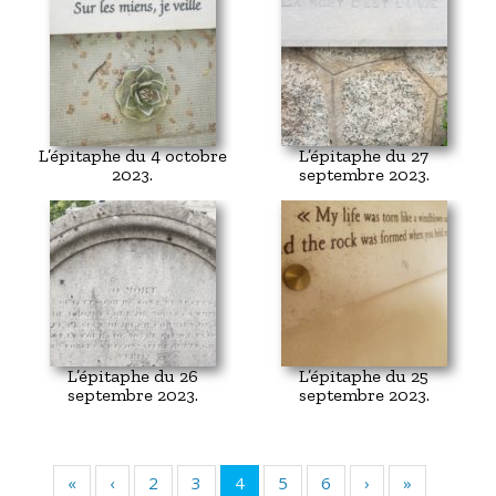
L’épitaphe du 4 octobre
L’épitaphe du 27
2023.
septembre 2023.
L’épitaphe du 26
L’épitaphe du 25
septembre 2023.
septembre 2023.
«
‹
2
3
4
5
6
›
»