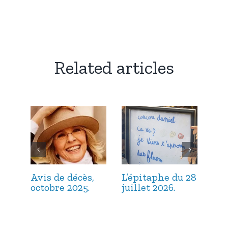
Related articles
Avis de décès,
L’épitaphe du 28
L’é
octobre 2025.
juillet 2026.
jui