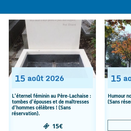
15
15
août
2026
a
L’éternel féminin au Père-Lachaise :
Humour noi
tombes d’épouses et de maîtresses
(Sans rése
d’hommes célèbres ! (Sans
réservation).
15€