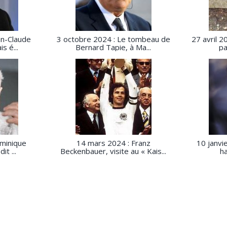
an-Claude
3 octobre 2024 : Le tombeau de
27 avril 2
s é...
Bernard Tapie, à Ma...
pa
minique
14 mars 2024 : Franz
10 janvi
t ...
Beckenbauer, visite au « Kais...
ha