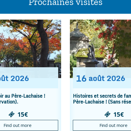
Prochaines visites
16
oût
2026
août
2026
r au Père-Lachaise !
Histoires et secrets de fam
rvation).
Père-Lachaise ! (Sans rése
15€
15€
Find out more
Find out more