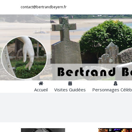
Passer
contact@bertrandbeyern.fr
au
contenu
Accueil
Visites Guidées
Personnages Célèb