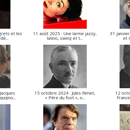
rets et les
11 août 2025 : Une larme jazzy,
31 janvier
dé...
latino, swing et t...
et 
 Jacques
15 octobre 2024 : Jules Rimet,
12 octo
uigno...
« Père du foot », o...
France