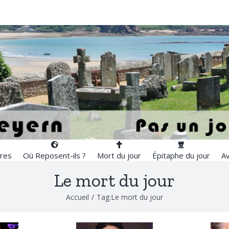
res
Où Reposent-ils ?
Mort du jour
Épitaphe du jour
Av
Le mort du jour
Accueil
/
Tag:
Le mort du jour