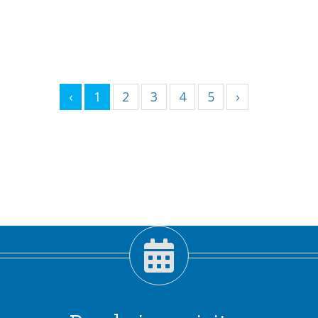
‹
1
2
3
4
5
›