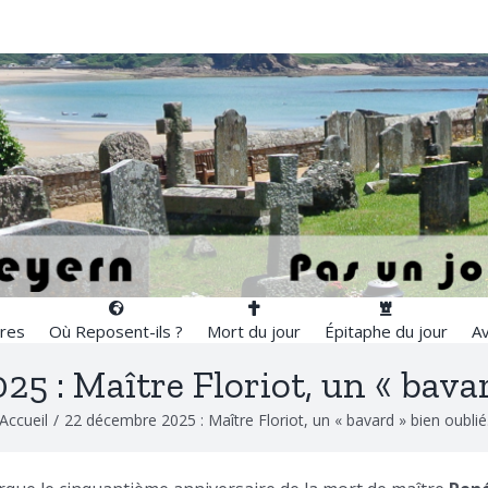
res
Où Reposent-ils ?
Mort du jour
Épitaphe du jour
Av
5 : Maître Floriot, un « bavar
Accueil
/
22 décembre 2025 : Maître Floriot, un « bavard » bien oublié