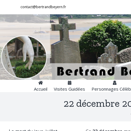
Passer
contact@bertrandbeyern.fr
au
contenu
Accueil
Visites Guidées
Personnages Célèb
22 décembre 202