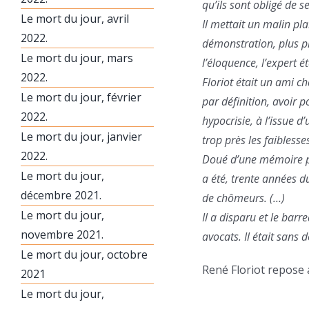
qu’ils sont obligé de s
Le mort du jour, avril
Il mettait un malin pla
2022.
démonstration, plus p
Le mort du jour, mars
l’éloquence, l’expert 
2022.
Floriot était un ami c
Le mort du jour, février
par définition, avoir p
2022.
hypocrisie, à l’issue d
Le mort du jour, janvier
trop près les faibless
2022.
Doué d’une mémoire pro
Le mort du jour,
a été, trente années d
décembre 2021.
de chômeurs. (…)
Le mort du jour,
Il a disparu et le bar
novembre 2021.
avocats. Il était sans 
Le mort du jour, octobre
René Floriot repose
2021
Le mort du jour,