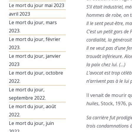
Le mort du jour mai 2023
S’il était industriel, 
avril 2023
hommes de robe, on tro
Le mort du jour, mars
Il le sent peut-être, m
2023.
C’est un petit gars de P
Le mort du jour, février
cordialité, la généros
2023.
Il ne veut pas d’une f
Le mort du jour, janvier
trouvât inférieure. Alo
2023
la paix chez lui. (…)
Le mort du jour, octobre
L’avocat est trop cél
2022.
n’arrivent pas à le lui
Le mort du jour,
Il venait de mourir 
septembre 2022.
huiles
, Stock, 1976, 
Le mort du jour, août
2022.
Sa carrière fut prodigi
Le mort du jour, juin
trois condamnations à
2022.