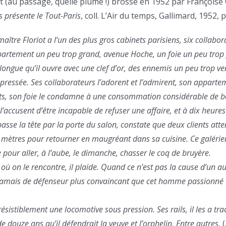
it (au passage, quelle plume !) brossé en 1952 par Françoise
 présente le Tout-Paris
, coll. L’Air du temps, Gallimard, 1952, 
ître Floriot a l’un des plus gros cabinets parisiens, six collabora
partement un peu trop grand, avenue Hoche, un foie un peu trop 
longue qu’il ouvre avec une clef d’or, des ennemis un peu trop v
 pressée. Ses collaborateurs l’adorent et l’admirent, son apparte
nts, son foie le condamne à une consommation considérable de b
accusent d’être incapable de refuser une affaire, et à dix heures 
passe la tête par la porte du salon, constate que deux clients att
s mètres pour retourner en maugréant dans sa cuisine. Ce galéri
 pour aller, à l’aube, le dimanche, chasser le coq de bruyère.
 où on le rencontre, il plaide. Quand ce n’est pas la cause d’un aut
a jamais de défenseur plus convaincant que cet homme passionné 
résistiblement une locomotive sous pression. Ses rails, il les a tr
e douze ans qu’il défendrait la veuve et l’orphelin. Entre autres.
(