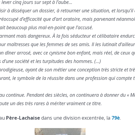
e lever cinq jours sur sept à l’aube…
isir à disséquer un dossier, à retourner une situation, et lorsqu’il a
réoccupé d’efficacité que d’art oratoire, mais parvenant néanmo
était beaucoup plus mal-en-point que l’accusé.
harmant mais dangereux. À la fois séducteur et célibataire endurci,
our maîtresses que les femmes de ses amis. Il les lutinait d’ailleu
’un dîner arrosé, avec ce cynisme bon enfant, mais réel, de ceux q
es d’une société et les turpitudes des hommes. (…)
digieuse, ayant de son métier une conception très stricte et très
urant, le symbole de la réussite dans une profession qui compte t
reau continue. Pendant des siècles, on continuera à donner du « M
doute un des très rares à mériter vraiment ce titre.
 au
Père-Lachaise
dans une division excentrée, la
79è
.