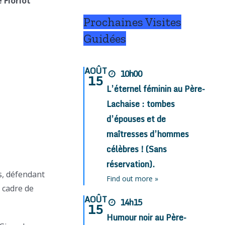
 Floriot
Prochaines Visites
Guidées
AOÛT
10h00
15
L’éternel féminin au Père-
Lachaise : tombes
d’épouses et de
maîtresses d’hommes
célèbres ! (Sans
réservation).
ys, défendant
Find out more »
 cadre de
AOÛT
14h15
15
Humour noir au Père-