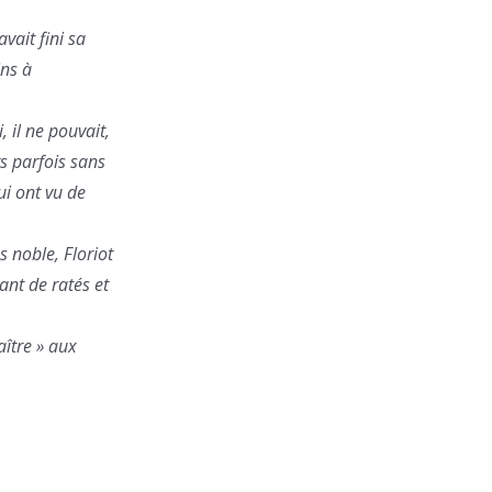
vait fini sa
ins à
 il ne pouvait,
rs parfois sans
ui ont vu de
 noble, Floriot
ant de ratés et
aître » aux