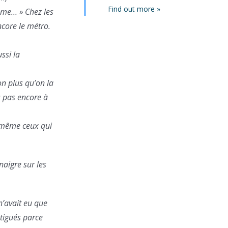
Find out more »
même… » Chez les
ncore le métro.
ussi la
on plus qu’on la
s pas encore à
t même ceux qui
naigre sur les
 n’avait eu que
tigués parce