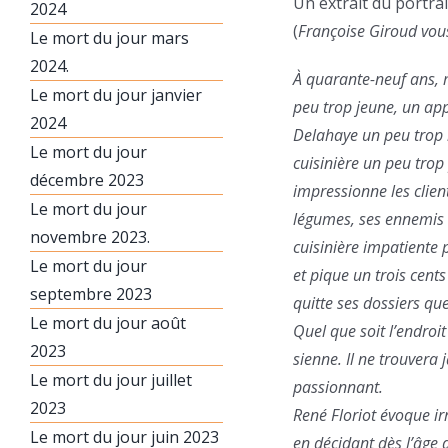
Un extrait du portra
2024
(
Françoise Giroud vous
Le mort du jour mars
2024.
À quarante-neuf ans, ma
Le mort du jour janvier
peu trop jeune, un ap
2024
Delahaye un peu trop 
Le mort du jour
cuisinière un peu trop
décembre 2023
impressionne les clie
Le mort du jour
légumes, ses ennemis l’
novembre 2023.
cuisinière impatiente 
Le mort du jour
et pique un trois cent
septembre 2023
quitte ses dossiers que
Le mort du jour août
Quel que soit l’endroit
2023
sienne. Il ne trouver
Le mort du jour juillet
passionnant.
2023
René Floriot évoque ir
Le mort du jour juin 2023
en décidant dès l’âge d