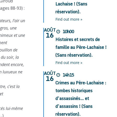
 Giroud
Lachaise ! (Sans
pages 88-93) :
réservation).
Find out more »
teurs, l’air un
gros, une
AOÛT
10h00
16
enimeux et une
Histoires et secrets de
ment
famille au Père-Lachaise !
ouillon de
(Sans réservation).
du soir, la
Find out more »
endent encore,
en luxueux ne
AOÛT
14h15
16
Crimes au Père-Lachaise :
re, c’est la
tombes historiques
et
d’assassinés… et
d’assassins ! (Sans
acés lui-même
réservation).
…)