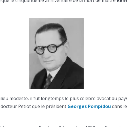
que le cinquantième anniversaire de la mort de maître
René
ilieu modeste, il fut longtemps le plus célèbre avocat du pa
e docteur Petiot que le président
Georges Pompidou
dans le