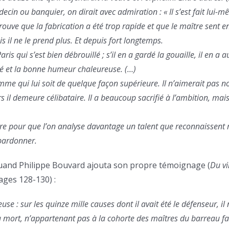
médecin ou banquier, on dirait avec admiration : « Il s’est fait lui-
uve que la fabrication a été trop rapide et que le maître sent e
ais il ne le prend plus. Et depuis fort longtemps.
aris qui s’est bien débrouillé ; s’il en a gardé la gouaille, il en a a
ité et la bonne humeur chaleureuse. (…)
emme qui lui soit de quelque façon supérieure. Il n’aimerait pas n
rs il demeure célibataire. Il a beaucoup sacrifié à l’ambition, mai
èbre pour que l’on analyse davantage un talent que reconnaissen
 pardonner.
quand Philippe Bouvard ajouta son propre témoignage (
Du vi
pages 128-130) :
euse : sur les quinze mille causes dont il avait été le défenseur, il
 mort, n’appartenant pas à la cohorte des maîtres du barreau fa