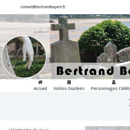
Passer
contact@bertrandbeyern.fr
au
contenu
Accueil
Visites Guidées
Personnages Célèb