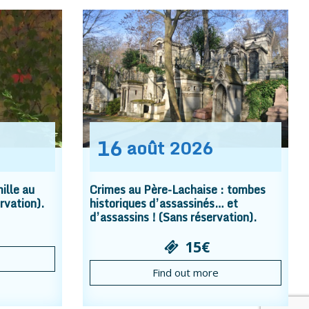
16
août
2026
ille au
Crimes au Père-Lachaise : tombes
rvation).
historiques d’assassinés… et
d’assassins ! (Sans réservation).
15€
Find out more