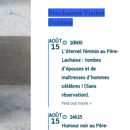
Prochaines Visites
Guidées
AOÛT
10h00
15
L’éternel féminin au Père-
Lachaise : tombes
d’épouses et de
maîtresses d’hommes
célèbres ! (Sans
réservation).
Find out more »
AOÛT
14h15
15
Humour noir au Père-