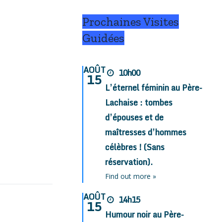
Prochaines Visites
Guidées
AOÛT
10h00
15
L’éternel féminin au Père-
Lachaise : tombes
d’épouses et de
maîtresses d’hommes
célèbres ! (Sans
réservation).
Find out more »
AOÛT
14h15
15
Humour noir au Père-