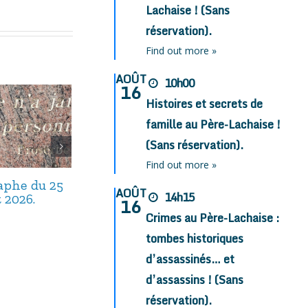
Lachaise ! (Sans
réservation).
Find out more »
AOÛT
10h00
16
Histoires et secrets de
famille au Père-Lachaise !
(Sans réservation).
Find out more »
taphe du 25
Avis de décès,
Avis de décès,
AOÛT
14h15
t 2026.
septembre 2025.
août 2025.
16
Crimes au Père-Lachaise :
tombes historiques
d’assassinés… et
d’assassins ! (Sans
réservation).