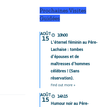
Prochaines Visites
Guidées
AOÛT
10h00
15
L’éternel féminin au Père-
Lachaise : tombes
d’épouses et de
maîtresses d’hommes
célèbres ! (Sans
réservation).
Find out more »
AOÛT
14h15
15
Humour noir au Père-