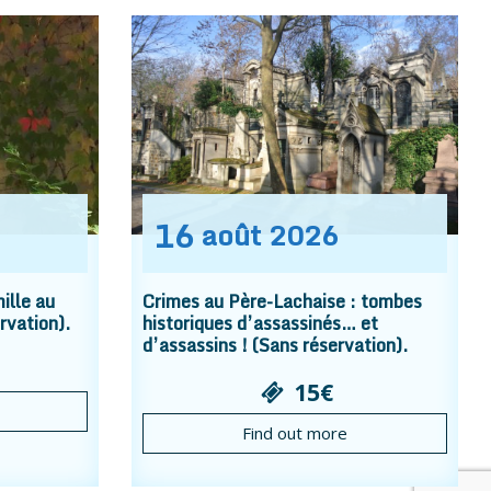
16
août
2026
ille au
Crimes au Père-Lachaise : tombes
rvation).
historiques d’assassinés… et
d’assassins ! (Sans réservation).
15€
Find out more