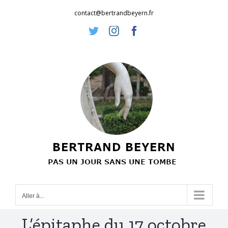
Passer
contact@bertrandbeyern.fr
au
Twitter
Instagram
Facebook
contenu
Aller à...
L’épitaphe du 17 octobre