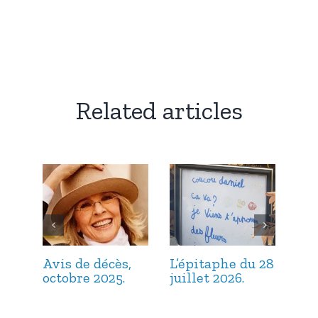
Related articles
Avis de décès,
L’épitaphe du 28
L’é
octobre 2025.
juillet 2026.
jui