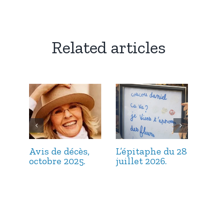
Related articles
Avis de décès,
L’épitaphe du 28
L’é
octobre 2025.
juillet 2026.
jui