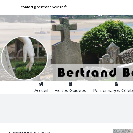
Passer
contact@bertrandbeyern.fr
au
contenu
Accueil
Visites Guidées
Personnages Célèb