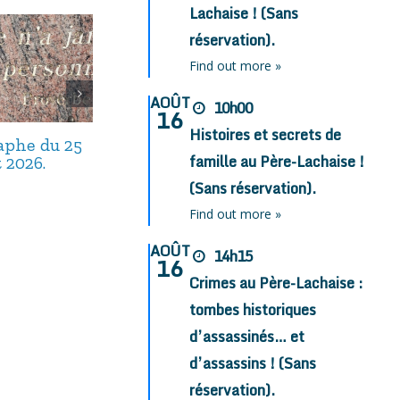
Lachaise ! (Sans
réservation).
Find out more »
AOÛT
10h00
16
Histoires et secrets de
taphe du 25
Avis de décès,
Avis de décès,
famille au Père-Lachaise !
t 2026.
septembre 2025.
août 2025.
(Sans réservation).
Find out more »
AOÛT
14h15
16
Crimes au Père-Lachaise :
tombes historiques
d’assassinés… et
d’assassins ! (Sans
réservation).