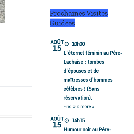
Prochaines Visites
Guidées
AOÛT
10h00
15
L’éternel féminin au Père-
Lachaise : tombes
d’épouses et de
maîtresses d’hommes
célèbres ! (Sans
réservation).
Find out more »
AOÛT
14h15
15
Humour noir au Père-