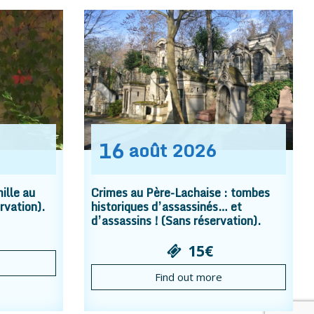
16
août
2026
ille au
Crimes au Père-Lachaise : tombes
rvation).
historiques d’assassinés… et
d’assassins ! (Sans réservation).
15€
Find out more