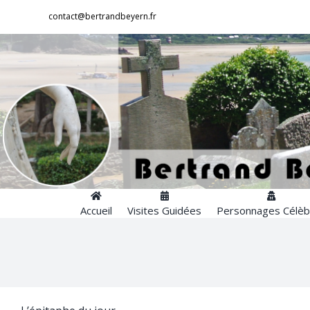
Passer
contact@bertrandbeyern.fr
au
contenu
Accueil
Visites Guidées
Personnages Célèb