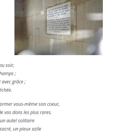
au soir,
champs ;
t avec grâce ;
séchée.
 former vous-même son coeur,
de vos dons les plus rares.
un autel solitaire
 sacré, un pieux azile