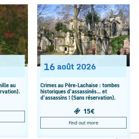
16
août
2026
ille au
Crimes au Père-Lachaise : tombes
rvation).
historiques d’assassinés… et
d’assassins ! (Sans réservation).
15€
Find out more