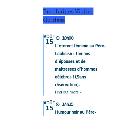
Prochaines Visites
Guidées
AOÛT
10h00
15
L’éternel féminin au Père-
Lachaise : tombes
d’épouses et de
maîtresses d’hommes
célèbres ! (Sans
réservation).
Find out more »
AOÛT
14h15
15
Humour noir au Père-