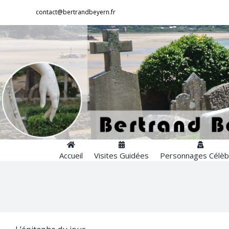
Passer
contact@bertrandbeyern.fr
au
contenu
Accueil
Visites Guidées
Personnages Célèb