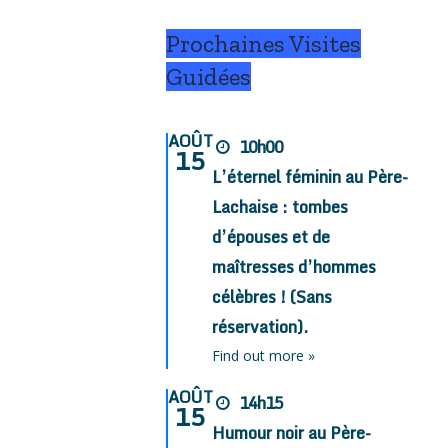
Prochaines Visites
Guidées
AOÛT
10h00
15
L’éternel féminin au Père-
Lachaise : tombes
d’épouses et de
maîtresses d’hommes
célèbres ! (Sans
réservation).
Find out more »
AOÛT
14h15
15
Humour noir au Père-