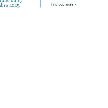
taphe du 15
L’épitaphe du 17
L’épitaphe du
Find out more »
bre 2025.
septembre 2025.
septembre 20