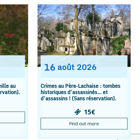
16
août
2026
ille au
Crimes au Père-Lachaise : tombes
rvation).
historiques d’assassinés… et
d’assassins ! (Sans réservation).
15€
Find out more