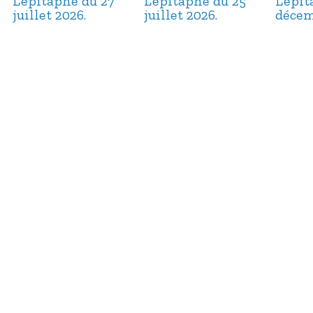
L’épitaphe du 27
L’épitaphe du 25
L’épi
juillet 2026.
juillet 2026.
décem