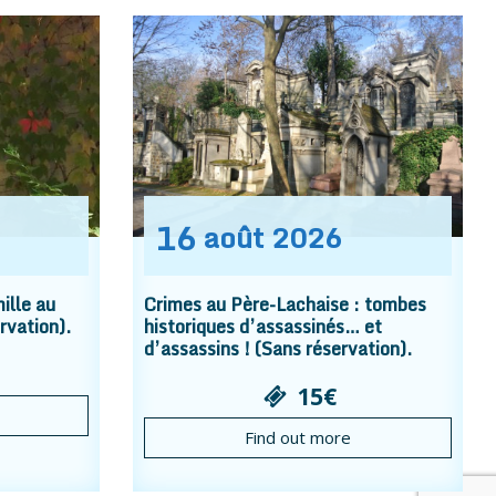
16
août
2026
ille au
Crimes au Père-Lachaise : tombes
rvation).
historiques d’assassinés… et
d’assassins ! (Sans réservation).
15€
Find out more