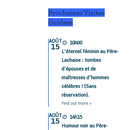
Prochaines Visites
Guidées
AOÛT
10h00
15
L’éternel féminin au Père-
Lachaise : tombes
d’épouses et de
maîtresses d’hommes
célèbres ! (Sans
réservation).
Find out more »
AOÛT
14h15
15
Humour noir au Père-