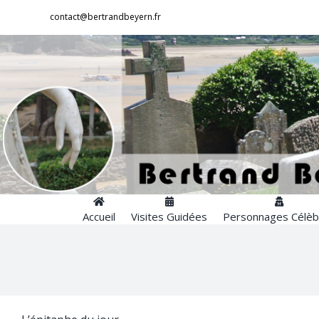
Passer
contact@bertrandbeyern.fr
au
contenu
Accueil
Visites Guidées
Personnages Célèb