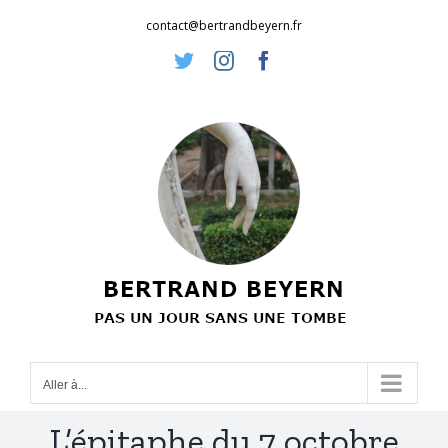
Passer
contact@bertrandbeyern.fr
au
Twitter
Instagram
Facebook
contenu
Aller à...
L’épitaphe du 7 octobre