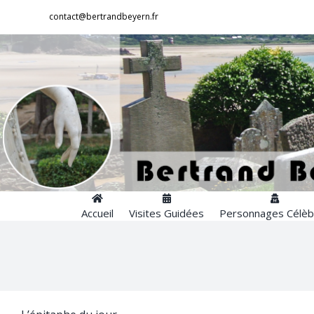
Passer
contact@bertrandbeyern.fr
au
contenu
Accueil
Visites Guidées
Personnages Célèb