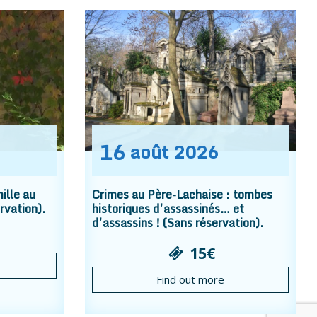
16
août
2026
ille au
Crimes au Père-Lachaise : tombes
rvation).
historiques d’assassinés… et
d’assassins ! (Sans réservation).
15€
Find out more