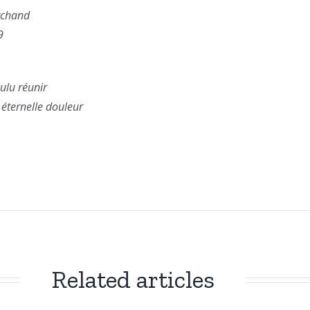
rchand
9
oulu réunir
 éternelle douleur
Related articles