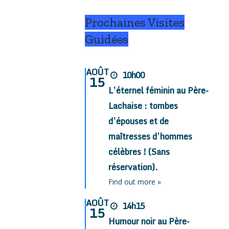
Prochaines Visites
Guidées
AOÛT
10h00
15
L’éternel féminin au Père-
Lachaise : tombes
d’épouses et de
maîtresses d’hommes
célèbres ! (Sans
réservation).
Find out more »
AOÛT
14h15
15
Humour noir au Père-