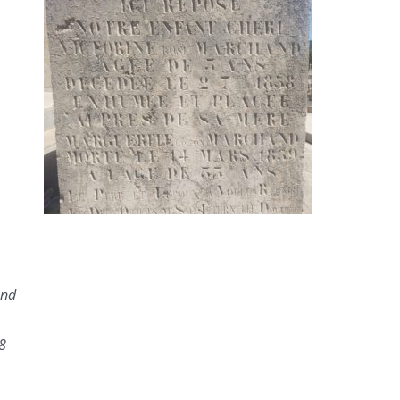
and
8