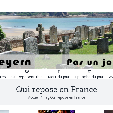
res
Où Reposent-ils ?
Mort du jour
Épitaphe du jour
Av
Qui repose en France
Accueil
/
Tag:
Qui repose en France