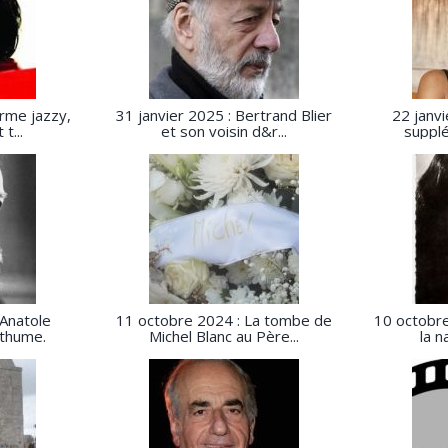
arme jazzy,
31 janvier 2025 : Bertrand Blier
22 janvi
t...
et son voisin d&r...
supplé
 Anatole
11 octobre 2024 : La tombe de
10 octobre
sthume.
Michel Blanc au Père...
la n