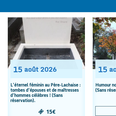
15
15
août
2026
a
L’éternel féminin au Père-Lachaise :
Humour noi
tombes d’épouses et de maîtresses
(Sans rése
d’hommes célèbres ! (Sans
réservation).
15€