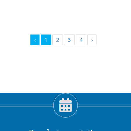
‹
1
2
3
4
›