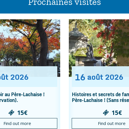
Prochaines visites
16
oût
2026
août
2026
r au Père-Lachaise !
Histoires et secrets de fam
rvation).
Père-Lachaise ! (Sans rése
15€
15€
Find out more
Find out more