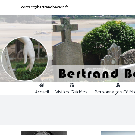
Passer
contact@bertrandbeyern.fr
au
contenu
Accueil
Visites Guidées
Personnages Célèb