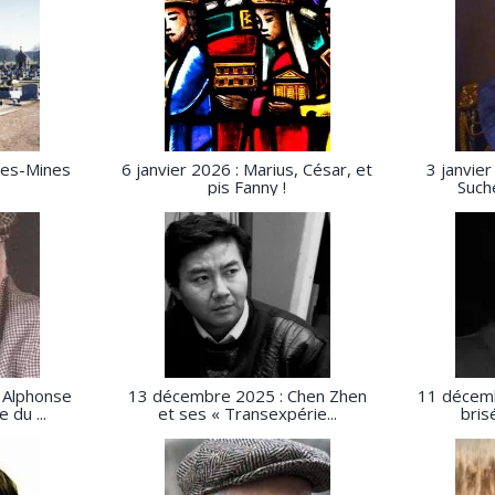
-les-Mines
6 janvier 2026 : Marius, César, et
3 janvier
pis Fanny !
Suche
 Alphonse
13 décembre 2025 : Chen Zhen
11 décemb
 du ...
et ses « Transexpérie...
bris