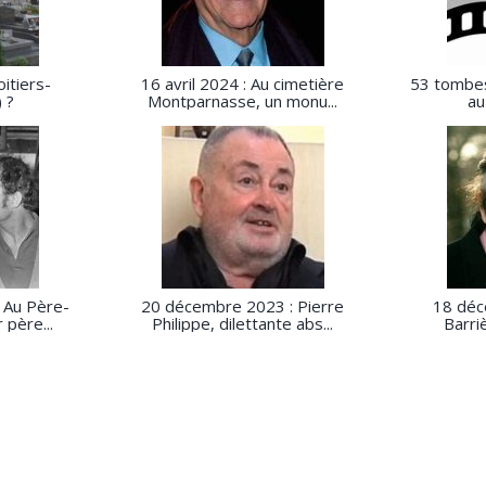
itiers-
16 avril 2024 : Au cimetière
53 tombes
) ?
Montparnasse, un monu...
au
 Au Père-
20 décembre 2023 : Pierre
18 déc
 père...
Philippe, dilettante abs...
Barriè