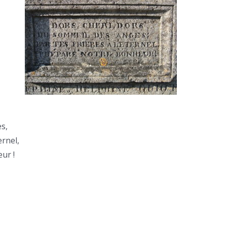
s,
ernel,
ur !