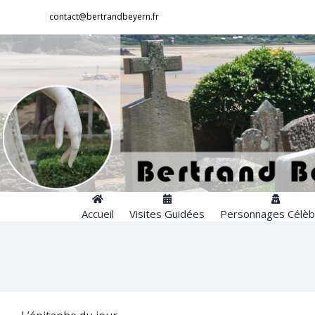
Passer
contact@bertrandbeyern.fr
au
contenu
Accueil
Visites Guidées
Personnages Célèb