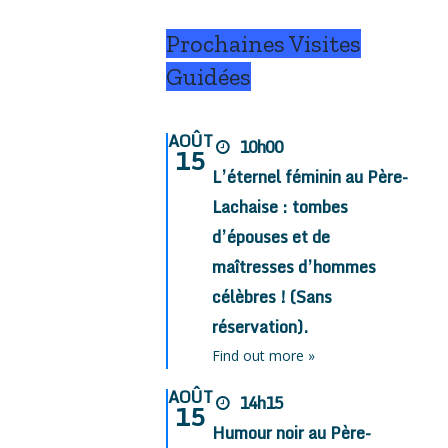
Prochaines Visites
Guidées
AOÛT
10h00
15
L’éternel féminin au Père-
Lachaise : tombes
d’épouses et de
maîtresses d’hommes
célèbres ! (Sans
réservation).
Find out more »
AOÛT
14h15
15
Humour noir au Père-