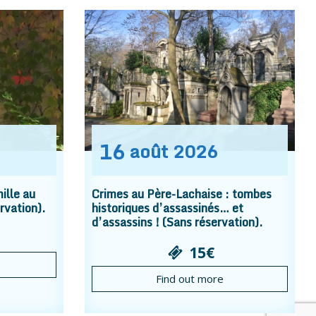
16
août
2026
ille au
Crimes au Père-Lachaise : tombes
rvation).
historiques d’assassinés… et
d’assassins ! (Sans réservation).
15€
Find out more