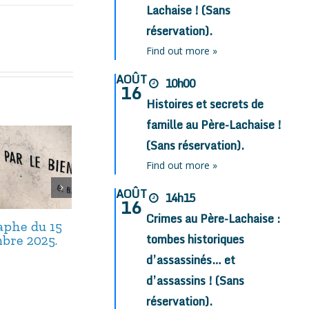
Lachaise ! (Sans
réservation).
Find out more »
AOÛT
10h00
16
Histoires et secrets de
famille au Père-Lachaise !
(Sans réservation).
Find out more »
AOÛT
14h15
16
Crimes au Père-Lachaise :
taphe du 15
L’épitaphe du 17
L’épitaphe du
tombes historiques
bre 2025.
septembre 2025.
septembre 20
d’assassinés… et
d’assassins ! (Sans
réservation).