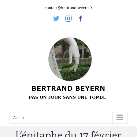
Passer
contact@bertrandbeyern.fr
au
Twitter
Instagram
Facebook
contenu
Aller à...
L’épitaphe du 17 février