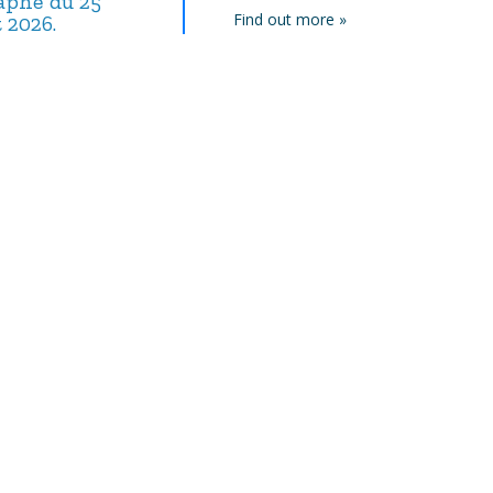
taphe du 25
Avis de décès,
Avis de décès,
Find out more »
t 2026.
septembre 2025.
août 2025.