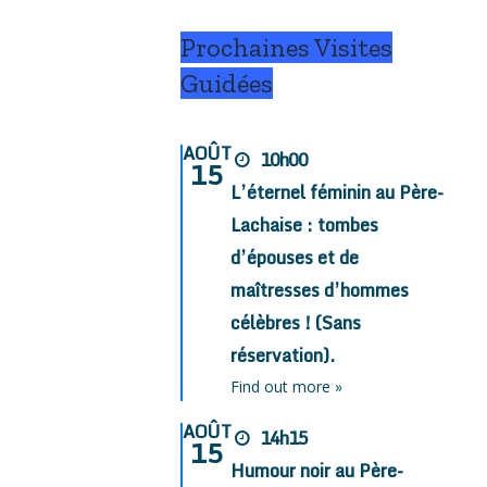
Prochaines Visites
Guidées
AOÛT
10h00
15
L’éternel féminin au Père-
Lachaise : tombes
d’épouses et de
maîtresses d’hommes
célèbres ! (Sans
réservation).
Find out more »
AOÛT
14h15
15
Humour noir au Père-