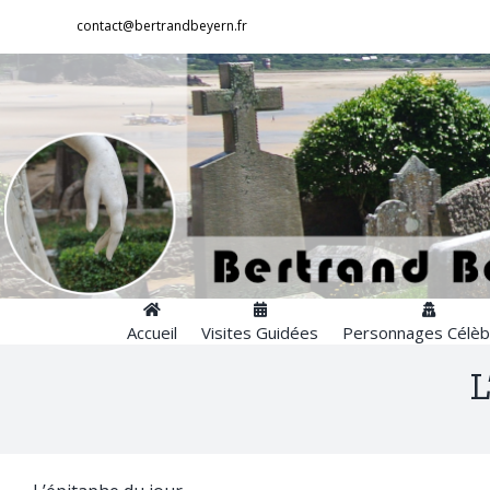
Passer
contact@bertrandbeyern.fr
au
contenu
Accueil
Visites Guidées
Personnages Célèb
L