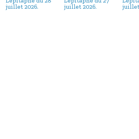
L’épitaphe du 28
L’épitaphe du 27
L’épi
juillet 2026.
juillet 2026.
juille