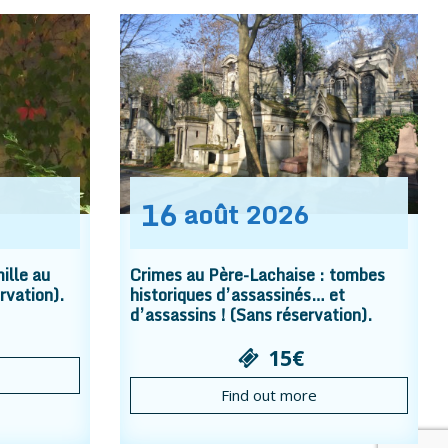
16
août
2026
ille au
Crimes au Père-Lachaise : tombes
rvation).
historiques d’assassinés… et
d’assassins ! (Sans réservation).
15€
Find out more