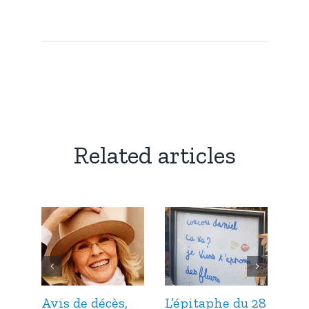
Related articles
Avis de décès,
L’épitaphe du 28
L’é