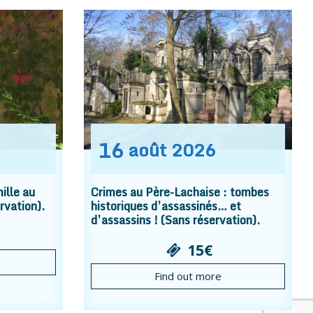
16
août
2026
ille au
Crimes au Père-Lachaise : tombes
rvation).
historiques d’assassinés… et
d’assassins ! (Sans réservation).
15€
Find out more