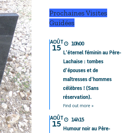
Prochaines Visites
Guidées
AOÛT
10h00
15
L’éternel féminin au Père-
Lachaise : tombes
d’épouses et de
maîtresses d’hommes
célèbres ! (Sans
réservation).
Find out more »
AOÛT
14h15
15
Humour noir au Père-