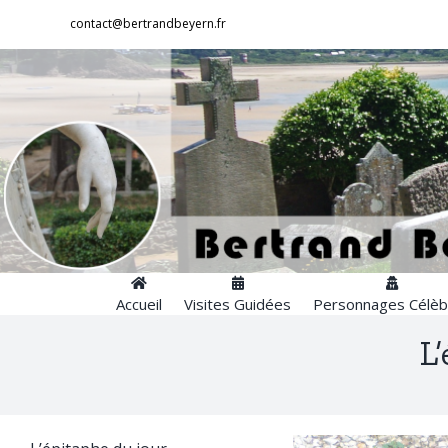
Passer
contact@bertrandbeyern.fr
au
contenu
Accueil
Visites Guidées
Personnages Célèb
L