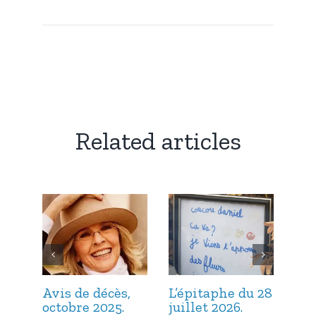
Related articles
Avis de décès,
L’épitaphe du 28
L’é
octobre 2025.
juillet 2026.
jui