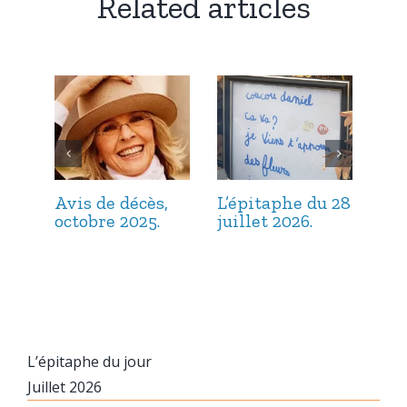
Related articles
Avis de décès,
L’épitaphe du 28
L’é
octobre 2025.
juillet 2026.
jui
L’épitaphe du jour
Juillet 2026