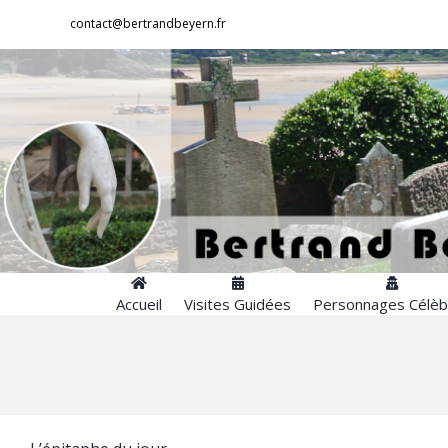
Passer
contact@bertrandbeyern.fr
au
contenu
Accueil
Visites Guidées
Personnages Célèb