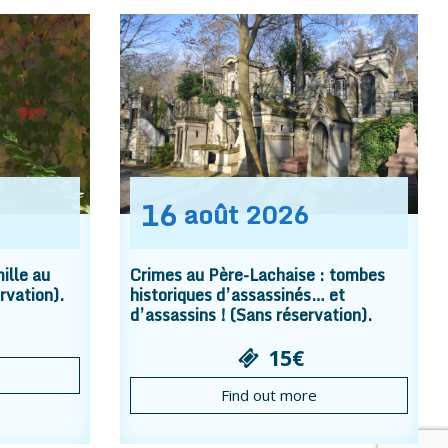
16
août
2026
ille au
Crimes au Père-Lachaise : tombes
rvation).
historiques d’assassinés… et
d’assassins ! (Sans réservation).
15€
Find out more