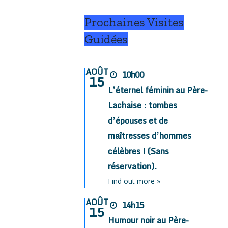
Prochaines Visites
Guidées
AOÛT
10h00
15
L’éternel féminin au Père-
Lachaise : tombes
d’épouses et de
maîtresses d’hommes
célèbres ! (Sans
réservation).
Find out more »
AOÛT
14h15
15
Humour noir au Père-