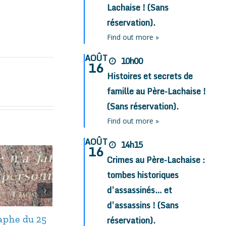
Lachaise ! (Sans
réservation).
Find out more »
AOÛT
10h00
16
Histoires et secrets de
famille au Père-Lachaise !
(Sans réservation).
Find out more »
AOÛT
14h15
16
Crimes au Père-Lachaise :
tombes historiques
d’assassinés… et
d’assassins ! (Sans
taphe du 25
Avis de décès,
Avis de décès,
réservation).