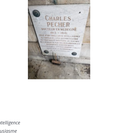
ntelligence
ousiasme