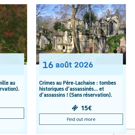
16
août
2026
ille au
Crimes au Père-Lachaise : tombes
rvation).
historiques d’assassinés… et
d’assassins ! (Sans réservation).
15€
Find out more