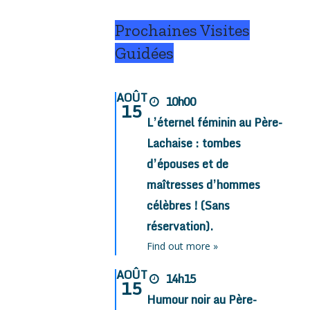
Prochaines Visites
Guidées
AOÛT
10h00
15
L’éternel féminin au Père-
Lachaise : tombes
d’épouses et de
maîtresses d’hommes
célèbres ! (Sans
réservation).
Find out more »
AOÛT
14h15
15
Humour noir au Père-