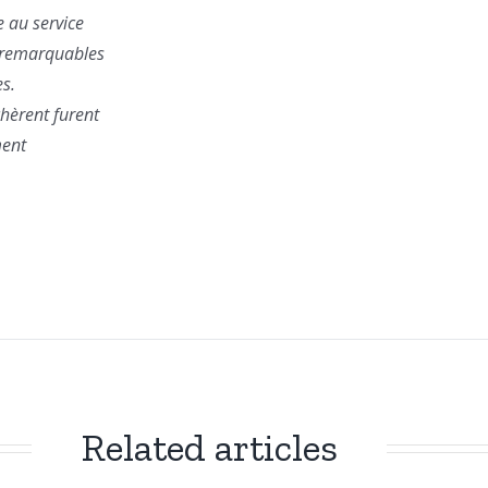
e au service
 remarquables
es.
hèrent furent
ment
Related articles