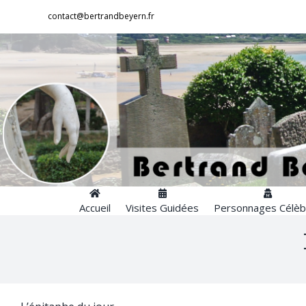
Passer
contact@bertrandbeyern.fr
au
contenu
Accueil
Visites Guidées
Personnages Célèb