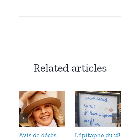
Related articles
Avis de décès,
L’épitaphe du 28
L’é