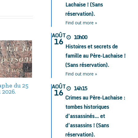
Lachaise ! (Sans
réservation).
Find out more »
AOÛT
10h00
16
Histoires et secrets de
famille au Père-Lachaise !
(Sans réservation).
Find out more »
taphe du 25
Avis de décès,
Avis de décès,
AOÛT
14h15
16
t 2026.
septembre 2025.
août 2025.
Crimes au Père-Lachaise :
tombes historiques
d’assassinés… et
d’assassins ! (Sans
réservation).