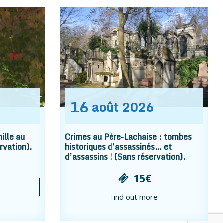
16
août
2026
ille au
Crimes au Père-Lachaise : tombes
rvation).
historiques d’assassinés… et
d’assassins ! (Sans réservation).
15€
Find out more