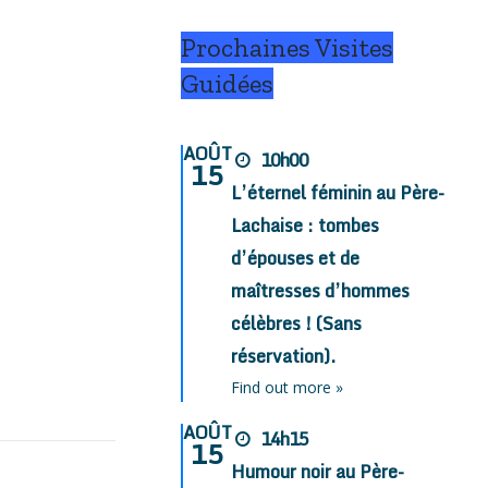
Prochaines Visites
Guidées
AOÛT
10h00
15
L’éternel féminin au Père-
Lachaise : tombes
d’épouses et de
maîtresses d’hommes
célèbres ! (Sans
réservation).
Find out more »
AOÛT
14h15
15
Humour noir au Père-