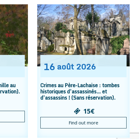
16
août
2026
ille au
Crimes au Père-Lachaise : tombes
rvation).
historiques d’assassinés… et
d’assassins ! (Sans réservation).
15€
Find out more