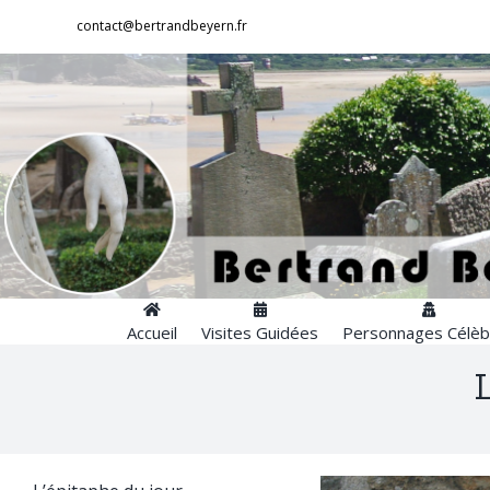
Passer
contact@bertrandbeyern.fr
au
contenu
Accueil
Visites Guidées
Personnages Célèb