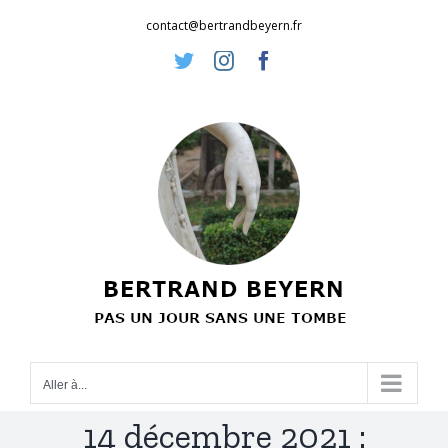
Passer
contact@bertrandbeyern.fr
au
Twitter
Instagram
Facebook
contenu
Aller à...
14 décembre 2021 :