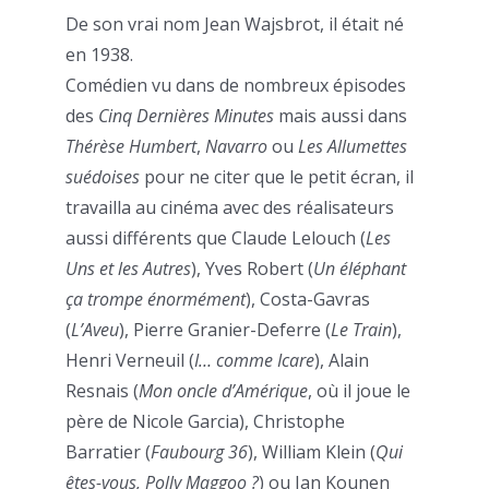
De son vrai nom Jean Wajsbrot, il était né
en 1938.
Comédien vu dans de nombreux épisodes
des
Cinq Dernières Minutes
mais aussi dans
Thérèse Humbert
,
Navarro
ou
Les Allumettes
suédoises
pour ne citer que le petit écran, il
travailla au cinéma avec des réalisateurs
aussi différents que Claude Lelouch (
Les
Uns et les Autres
), Yves Robert (
Un éléphant
ça trompe énormément
), Costa-Gavras
(
L’Aveu
), Pierre Granier-Deferre (
Le Train
),
Henri Verneuil (
I… comme Icare
), Alain
Resnais (
Mon oncle d’Amérique
, où il joue le
père de Nicole Garcia), Christophe
Barratier (
Faubourg 36
), William Klein (
Qui
êtes-vous, Polly Maggoo ?
) ou Jan Kounen