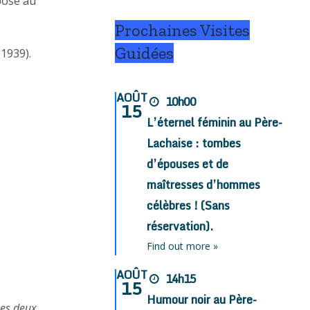
pose au
Prochaines Visites
Guidées
 1939).
AOÛT
10h00
15
L’éternel féminin au Père-
Lachaise : tombes
d’épouses et de
maîtresses d’hommes
célèbres ! (Sans
réservation).
Find out more »
AOÛT
14h15
15
Humour noir au Père-
ces deux