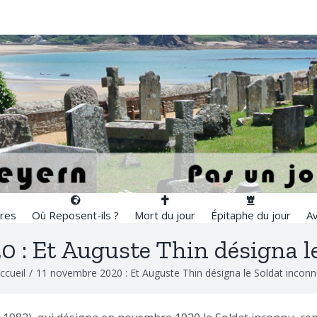
res
Où Reposent-ils ?
Mort du jour
Épitaphe du jour
Av
 : Et Auguste Thin désigna l
ccueil
/
11 novembre 2020 : Et Auguste Thin désigna le Soldat inconn