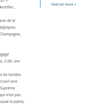
un. »
Find out more »
entifier,
erie de la
tafalques.
la Champagne,
engagé
, il dit, une
mi les tombes
rcueil sera
. Suprême
qui n’est pas
sauvé la patrie,