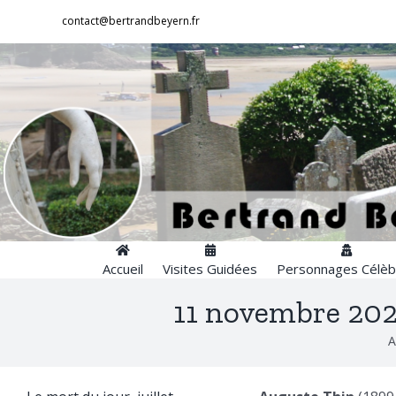
Passer
contact@bertrandbeyern.fr
au
contenu
Accueil
Visites Guidées
Personnages Célèb
11 novembre 2020
A