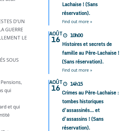
Lachaise ! (Sans
réservation).
ESTES D’UN
Find out more »
LA GUERRE
AOÛT
10h00
16
ELLEMENT LE
Histoires et secrets de
famille au Père-Lachaise !
MÉS SOUS
(Sans réservation).
Find out more »
AOÛT
 Pensions,
14h15
16
s qui
Crimes au Père-Lachaise :
tombes historiques
ard et qui
d’assassinés… et
ntité
d’assassins ! (Sans
réservation).