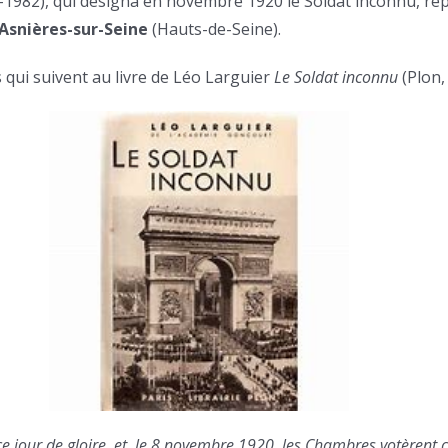
1982), qui désigna en novembre 1920 le Soldat inconnu, re
’Asnières-sur-Seine
(Hauts-de-Seine).
s qui suivent au livre de Léo Larguier
Le Soldat inconnu
(Plon,
 jour de gloire, et, le 8 novembre 1920, les Chambres votèrent 