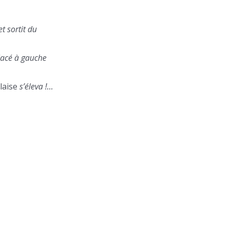
et sortit du
placé à gauche
laise
s’éleva !…