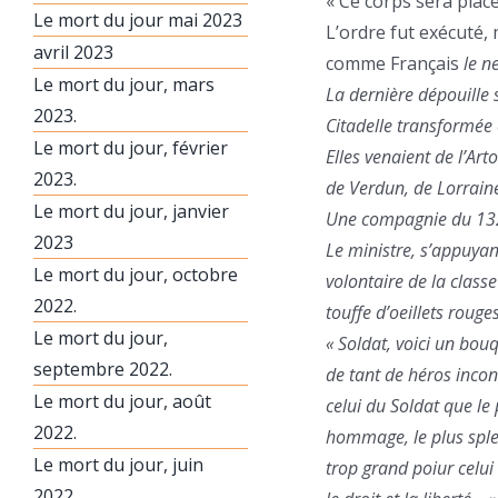
« Ce corps sera plac
Le mort du jour mai 2023
L’ordre fut exécuté, m
avril 2023
comme Français
le n
Le mort du jour, mars
La dernière dépouille 
2023.
Citadelle transformée 
Le mort du jour, février
Elles venaient de l’Ar
2023.
de Verdun, de Lorraine
Le mort du jour, janvier
Une compagnie du 132e 
2023
Le ministre, s’appuyan
Le mort du jour, octobre
volontaire de la classe
2022.
touffe d’oeillets rouge
Le mort du jour,
« Soldat, voici un bou
septembre 2022.
de tant de héros incon
Le mort du jour, août
celui du Soldat que l
2022.
hommage, le plus splen
Le mort du jour, juin
trop grand poiur celui
2022.