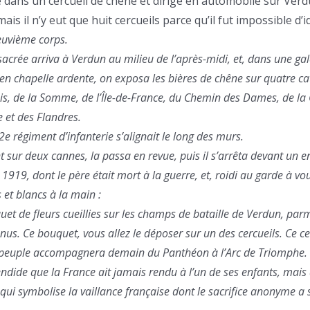
é dans un cercueil de chêne et dirigé en automobile sur Verd
ais il n’y eut que huit cercueils parce qu’il fut impossible d’id
euvième corps.
sacrée arriva à Verdun au milieu de l’après-midi, et, dans une gal
en chapelle ardente, on exposa les bières de chêne sur quatre ca
tois, de la Somme, de l’Île-de-France, du Chemin des Dames, de 
 et des Flandres.
régiment d’infanterie s’alignait le long des murs.
t sur deux cannes, la passa en revue, puis il s’arrêta devant un 
 1919, dont le père était mort à la guerre, et, roidi au garde à vous
s et blancs à la main :
quet de fleurs cueillies sur les champs de bataille de Verdun, par
nus. Ce bouquet, vous allez le déposer sur un des cercueils. Ce ce
e peuple accompagnera demain du Panthéon à l’Arc de Triomphe
dide que la France ait jamais rendu à l’un de ses enfants, mais 
 qui symbolise la vaillance française dont le sacrifice anonyme a 