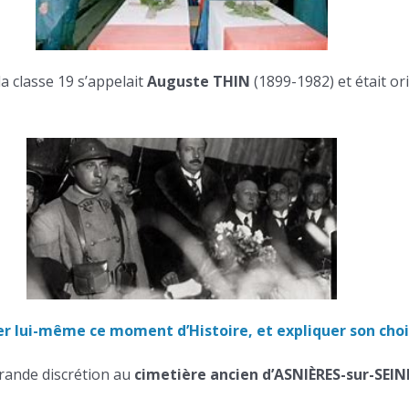
a classe 19 s’appelait
Auguste THIN
(1899-1982) et était ori
r lui-même ce moment d’Histoire, et expliquer son choi
rande discrétion au
cimetière ancien d’ASNIÈRES-sur-SEI