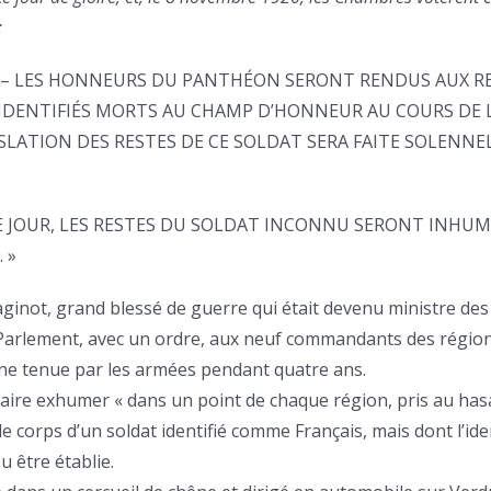
:
R. – LES HONNEURS DU PANTHÉON SERONT RENDUS AUX R
IDENTIFIÉS MORTS AU CHAMP D’HONNEUR AU COURS DE 
NSLATION DES RESTES DE CE SOLDAT SERA FAITE SOLENN
ÊME JOUR, LES RESTES DU SOLDAT INCONNU SERONT INHU
 »
inot, grand blessé de guerre qui était devenu ministre des
 Parlement, avec un ordre, aux neuf commandants des région
ne tenue par les armées pendant quatre ans.
 faire exhumer « dans un point de chaque région, pris au has
 le corps d’un soldat identifié comme Français, mais dont l’ide
u être établie.