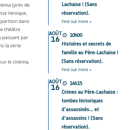
Lachaise ! (Sans
inéma (près de
réservation).
sse héroïque
,
pparition dans
Find out more »
 le théâtre
AOÛT
10h00
16
n passant par
Histoires et secrets de
s la série
famille au Père-Lachaise !
(Sans réservation).
our le cinéma,
Find out more »
AOÛT
14h15
16
Crimes au Père-Lachaise :
tombes historiques
d’assassinés… et
d’assassins ! (Sans
réservation).