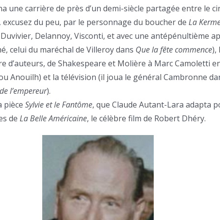
na une carrière de près d’un demi-siècle partagée entre le c
t, excusez du peu, par le personnage du boucher de
La Kerme
Duvivier, Delannoy, Visconti, et avec une antépénultième a
é, celui du maréchal de Villeroy dans
Que la fête commence
),
re d’auteurs, de Shakespeare et Molière à Marc Camoletti e
u Anouilh) et la télévision (il joua le général Cambronne dan
 de l’empereur
).
la pièce
Sylvie et le Fantôme
, que Claude Autant-Lara adapta p
ues de
La Belle Américaine
, le célèbre film de Robert Dhéry.