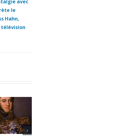
stalgie avec
rète le
ss Hahn,
 télévision