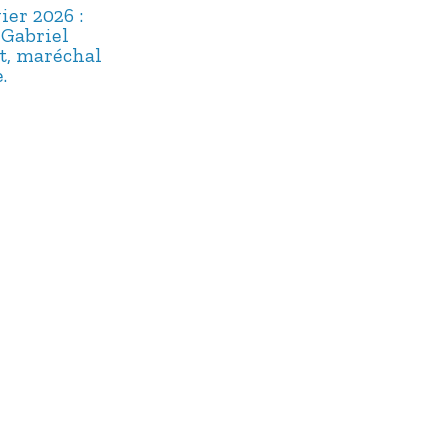
ier 2026 :
2 janvier 2026 :
22 décembre
-Gabriel
Michel Delpech,
2025 : Maître
t, maréchal
dix ans après.
Floriot, un
.
« bavard » bi
oublié.