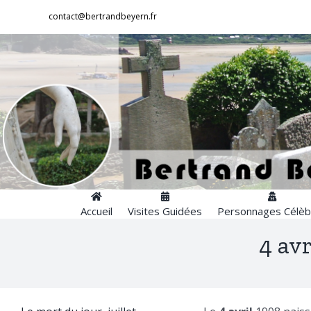
Passer
contact@bertrandbeyern.fr
au
contenu
Accueil
Visites Guidées
Personnages Célèb
4 avr