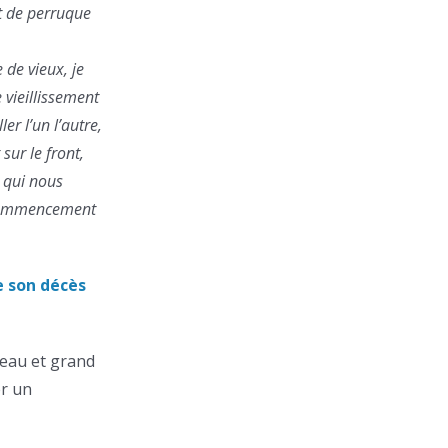
nt de perruque
de vieux, je
vieillissement
r l’un l’autre,
sur le front,
t qui nous
e commencement
e son décès
eau et grand
er un