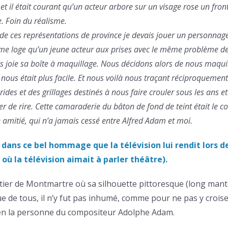
 et il était courant qu’un acteur arbore sur un visage rose un fro
e. Foin du réalisme.
e ces représentations de province je devais jouer un personnage 
e loge qu’un jeune acteur aux prises avec le même problème de 
s joie sa boîte à maquillage. Nous décidons alors de nous maquille
nous était plus facile. Et nous voilà nous traçant réciproquement 
rides et des grillages destinés à nous faire crouler sous les ans e
ler de rire. Cette camaraderie du bâton de fond de teint était l
 amitié, qui n’a jamais cessé entre Alfred Adam et moi.
dans ce bel hommage que la télévision lui rendit lors d
 où la télévision aimait à parler théâtre).
ier de Montmartre où sa silhouette pittoresque (long mant
e de tous, il n’y fut pas inhumé, comme pour ne pas y crois
n la personne du compositeur Adolphe Adam.