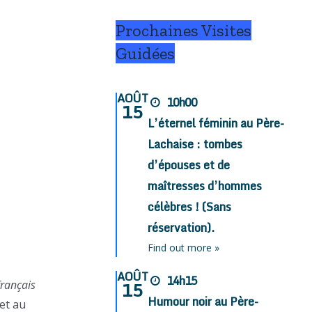
Prochaines Visites
Guidées
AOÛT
10h00
15
L’éternel féminin au Père-
Lachaise : tombes
d’épouses et de
maîtresses d’hommes
célèbres ! (Sans
réservation).
Find out more »
AOÛT
14h15
15
français
Humour noir au Père-
et au