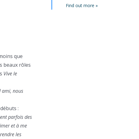
Find out more »
 moins que
us beaux rôles
ns
Vive le
il ami, nous
 débuts :
ent parfois des
rimer et à me
rendre les