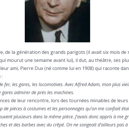
e, de la génération des grands parigots (il avait six mois de
i mourut une semaine avant lui), il dut, au théâtre, ses pl
lleur ami, Pierre Dux (né comme lui en 1908) qui raconte da
 :
de fer, les gares, les locomotives. Avec Alfred Adam, mon plus vie
de gares admirer de près les machines.
ances de leur rencontre, lors des tournées minables de leurs
 de pièces à costumes et les personnages qu’on me confiait étai
s souvent plusieurs dans la même pièce. J’avais donc appris à me g
es et des barbes avec du crêpé. On ne songeait d’ailleurs pas à 