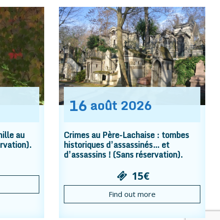
16
août
2026
ille au
Crimes au Père-Lachaise : tombes
rvation).
historiques d’assassinés… et
d’assassins ! (Sans réservation).
15€
Find out more