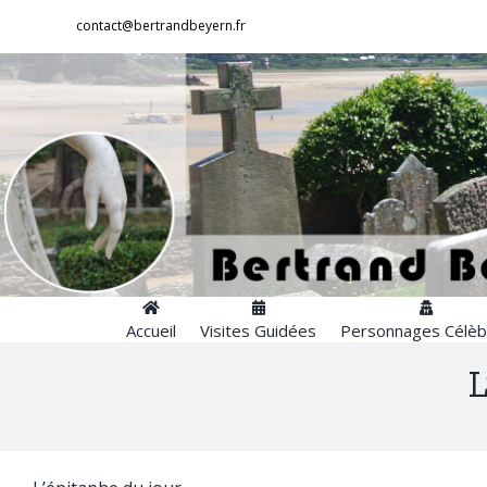
Passer
contact@bertrandbeyern.fr
au
contenu
Accueil
Visites Guidées
Personnages Célèb
L