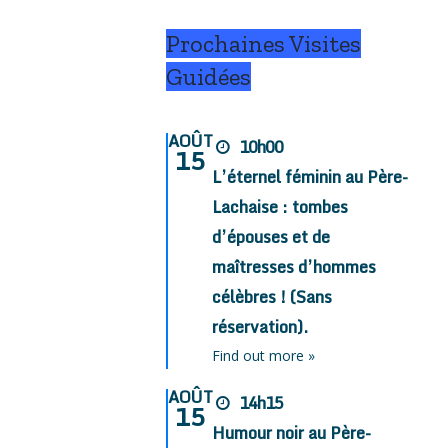
Prochaines Visites
Guidées
AOÛT
10h00
15
L’éternel féminin au Père-
Lachaise : tombes
d’épouses et de
maîtresses d’hommes
célèbres ! (Sans
réservation).
Find out more »
AOÛT
14h15
15
Humour noir au Père-