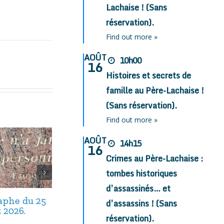
Lachaise ! (Sans
réservation).
Find out more »
AOÛT
10h00
16
Histoires et secrets de
famille au Père-Lachaise !
(Sans réservation).
Find out more »
AOÛT
14h15
16
Crimes au Père-Lachaise :
tombes historiques
d’assassinés… et
taphe du 25
Avis de décès,
Avis de décès,
d’assassins ! (Sans
t 2026.
septembre 2025.
août 2025.
réservation).