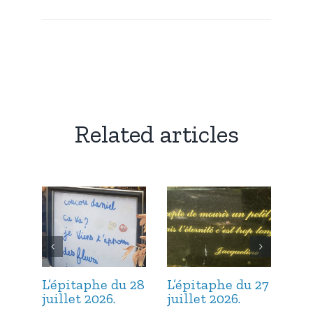
Related articles
L’épitaphe du 28
L’épitaphe du 27
L’é
juillet 2026.
juillet 2026.
jui