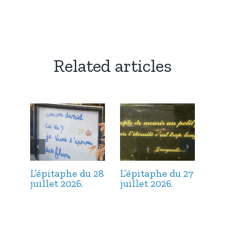
Related articles
L’épitaphe du 28
L’épitaphe du 27
L’é
juillet 2026.
juillet 2026.
jui