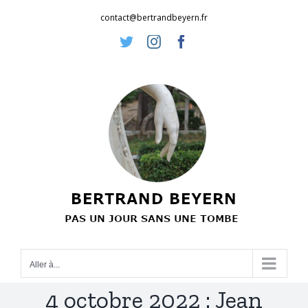
Passer
contact@bertrandbeyern.fr
au
Twitter
Instagram
Facebook
contenu
Aller à...
4 octobre 2022 : Jean